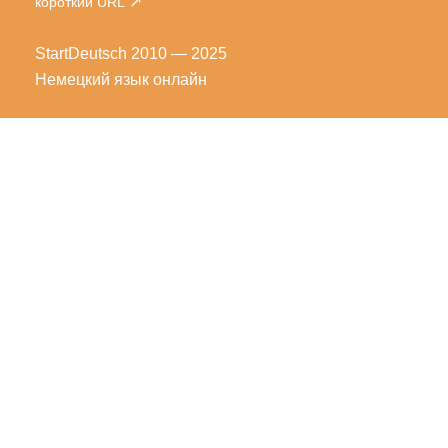
↗
короткий URL
StartDeutsch
2010 — 2025
Немецкий язык онлайн