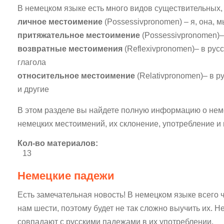
В немецком языке есть много видов существительных,
личное местоимение
(Possessivpronomen) – я, она, мы
притяжательное местоимение
(Possessivpronomen)– т
возвратные местоимения
(Reflexivpronomen)– в рус
глагола
относительное местоимение
(Relativpronomen)– в ру
и другие
В этом разделе вы найдете полную информацию о нем
немецких местоимений, их склонение, употребление и
Кол-во материалов:
13
Немецкие падежи
Есть замечательная новость! В немецком языке всего
нам шести, поэтому будет не так сложно выучить их. 
совпадают с русскими падежами в их употреблении.