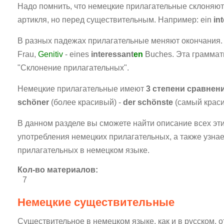
Надо помнить, что немецкие прилагательные склоняют
артикля, но перед существительным. Например: ein
in
В разных падежах прилагательные меняют окончания
Frau,
Genitiv
- eines
interessant
en
Buches. Эта граммат
"Склонение прилагательных".
Немецкие прилагательные имеют
3 степени сравнен
schöner
(более красивый) -
der schönste
(самый крас
В данном разделе вы сможете найти описание всех эт
употребления немецких прилагательных, а также узнает
прилагательных в немецком языке.
Кол-во материалов:
7
Немецкие существительные
Существительное в немецком языке, как и в русском, от