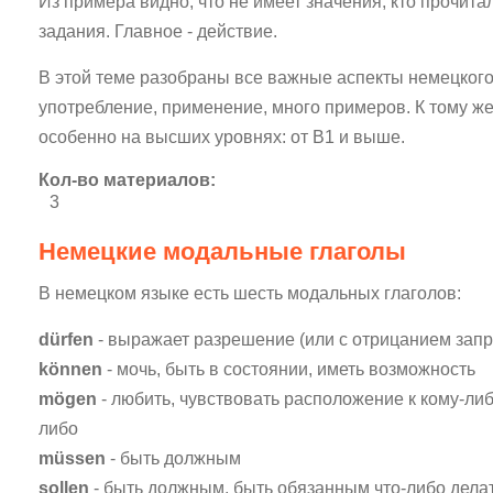
Из примера видно, что не имеет значения, кто прочита
задания. Главное - действие.
В этой теме разобраны все важные аспекты немецкого
употребление, применение, много примеров. К тому же
особенно на высших уровнях: от B1 и выше.
Кол-во материалов:
3
Немецкие модальные глаголы
В немецком языке есть шесть модальных глаголов:
dürfen
- выражает разрешение (или с отрицанием зап
können
- мочь, быть в состоянии, иметь возможность
mögen
- любить, чувствовать расположение к кому-либо
либо
müssen
- быть должным
sollen
- быть должным, быть обязанным что-либо делат