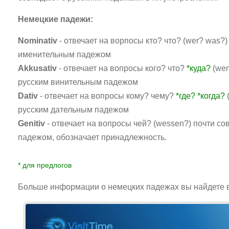
Немецкие падежи:
Nominativ
- отвечает на ворпосы кто? что? (wer? was?)
именительным падежом
Akkusativ
- отвечает на вопросы кого? что?
*куда?
(we
русским винительным падежом
Dativ
- отвечает на вопросы кому? чему?
*где? *когда?
русским дательным падежом
Genitiv
- отвечает на вопросы чей? (wessen?) почти с
падежом, обозначает принадлежность.
* для предлогов
Больше информации о немецких падежах вы найдете в