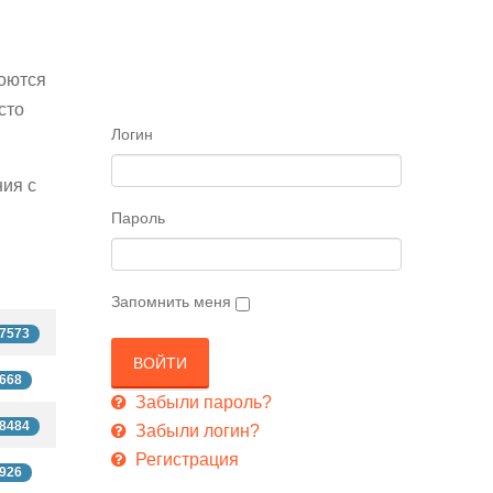
роются
сто
Логин
ния с
Пароль
Запомнить меня
7573
668
Забыли пароль?
8484
Забыли логин?
Регистрация
926