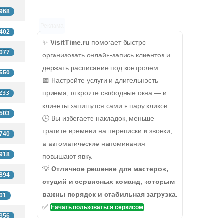
968
Реклама
402
✨
VisitTime.ru
помогает быстро
077
организовать онлайн-запись клиентов и
держать расписание под контролем.
550
📅 Настройте услуги и длительность
приёма, откройте свободные окна — и
233
клиенты запишутся сами в пару кликов.
503
🕒 Вы избегаете накладок, меньше
тратите времени на переписки и звонки,
740
а автоматические напоминания
918
повышают явку.
💡
Отличное решение для мастеров,
894
студий и сервисных команд, которым
важны порядок и стабильная загрузка.
01
✅
Начать пользоваться сервисом
356