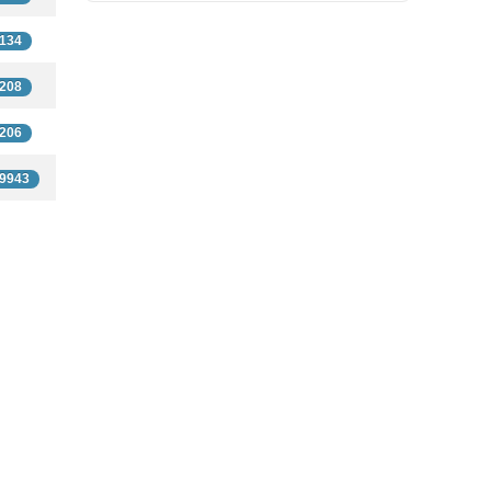
134
208
206
9943