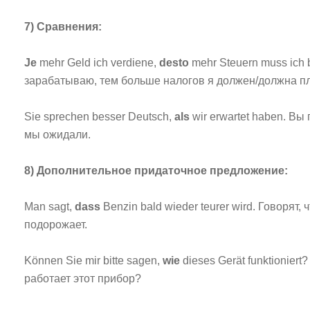
7) Сравнения:
Je
mehr Geld ich verdiene,
desto
mehr Steuern muss ich 
зарабатываю, тем больше налогов я должен/должна пл
Sie sprechen besser Deutsch,
als
wir erwartet haben. Вы
мы ожидали.
8) Дополнительное придаточное предложение:
Man sagt,
dass
Benzin bald wieder teurer wird. Говорят,
подорожает.
Können Sie mir bitte sagen,
wie
dieses Gerät funktioniert
работает этот прибор?