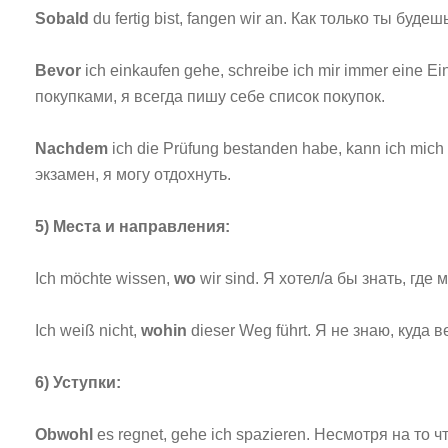
Sobald
du fertig bist, fangen wir an. Как только ты буде
Bevor
ich einkaufen gehe, schreibe ich mir immer eine Ei
покупками, я всегда пишу себе список покупок.
Nachdem
ich die Prüfung bestanden habe, kann ich mich 
экзамен, я могу отдохнуть.
5) Места и направления:
Ich möchte wissen,
wo
wir sind. Я хотел/а бы знать, где
Ich weiß nicht,
wohin
dieser Weg führt. Я не знаю, куда в
6) Уступки:
Obwohl
es regnet, gehe ich spazieren. Несмотря на то ч