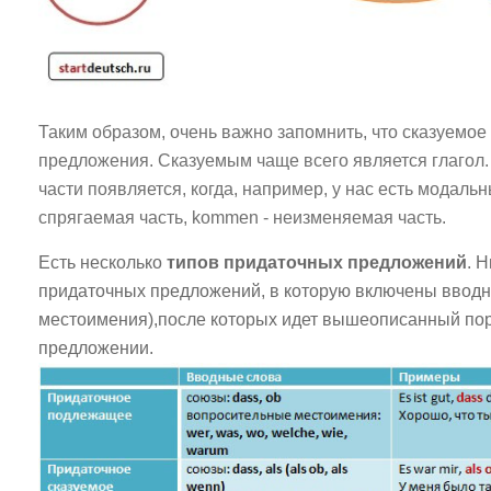
Таким образом, очень важно запомнить, что сказуемое 
предложения. Сказуемым чаще всего является глагол
части появляется, когда, например, у нас есть модальн
спрягаемая часть, kommen - неизменяемая часть.
Есть несколько
типов придаточных предложений
. 
придаточных предложений, в которую включены вводн
местоимения),после которых идет вышеописанный пор
предложении.