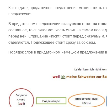
Как видите, придаточное предложение может стоять как
предложения.
В придаточном предложении
сказуемое
стоит
на пос
составное, то спрягаемая часть стоит на самом после
перед ней. Отрицание «nicht» стоит перед сказуемым.
отделяются. Подлежащее стоит сразу за союзом.
Порядок слов в придаточном немецком предложении вы