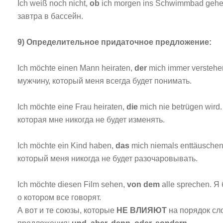
Ich weiß noch nicht,
ob
ich morgen ins Schwimmbad gehe.
завтра в бассейн.
9) Определительное придаточное предложение:
Ich möchte einen Mann heiraten,
der
mich immer verstehe
мужчину, который меня всегда будет понимать.
Ich möchte eine Frau heiraten,
die
mich nie betrügen wird
которая мне никогда не будет изменять.
Ich möchte ein Kind haben,
das
mich niemals enttäuschen
который меня никогда не будет разочаровывать.
Ich möchte diesen Film sehen,
von
dem
alle sprechen. Я
о котором все говорят.
А вот и те союзы, которые
НЕ ВЛИЯЮТ
на порядок сл