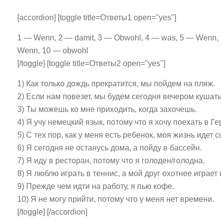
[accordion] [toggle title=Ответы1 open="yes"]
1 — Wenn, 2 — damit, 3 — Obwohl, 4 — was, 5 — Wenn, 6
Wenn, 10 — obwohl
[/toggle] [toggle title=Ответы2 open="yes"]
1) Как только дождь прекратится, мы пойдем на пляж.
2) Если нам повезет, мы будем сегодня вечером кушат
3) Ты можешь ко мне приходить, когда захочешь.
4) Я учу немецкий язык, потому что я хочу поехать в Г
5) С тех пор, как у меня есть ребенок, моя жизнь идет 
6) Я сегодня не останусь дома, а пойду в бассейн.
7) Я иду в ресторан, потому что я голоден/голодна.
8) Я люблю играть в теннис, а мой друг охотнее играет
9) Прежде чем идти на работу, я пью кофе.
10) Я не могу прийти, потому что у меня нет времени.
[/toggle] [/accordion]