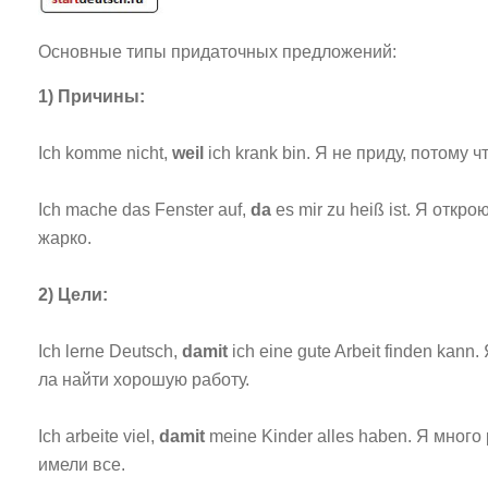
Основные типы придаточных предложений:
1) Причины:
Ich komme nicht,
weil
ich krank bin. Я не приду, потому ч
Ich mache das Fenster auf,
da
es mir zu heiß ist. Я откр
жарко.
2) Цели:
Ich lerne Deutsch,
damit
ich eine gute Arbeit finden kann
ла найти хорошую работу.
Ich arbeite viel,
damit
meine Kinder alles haben. Я много
имели все.