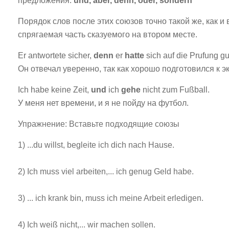
предложения:
und, aber, denn, oder, sondern
Порядок слов после этих союзов точно такой же, как и
спрягаемая часть сказуемого на втором месте.
Er antwortete sicher,
denn
er
hatte
sich auf die Prufung gu
Он отвечал уверенно, так как хорошо подготовился к э
Ich habe keine Zeit,
und
ich
gehe
nicht zum Fußball.
У меня нет времени, и я не пойду на футбол.
Упражнение: Вставьте подходящие союзы
1) ...du willst, begleite ich dich nach Hause.
2) Ich muss viel arbeiten,... ich genug Geld habe.
3) ... ich krank bin, muss ich meine Arbeit erledigen.
4) Ich weiß nicht,... wir machen sollen.