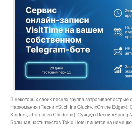
В некоторых своих песнях группа затрагивает острые 
Наркомания (Песни «Stich Ins Gluck», «On the Edge»),
Kinder», «Forgotten Children»), Суицид (Песни «Spring N
Большая часть текстов Tokio Hotel пишется на немецко