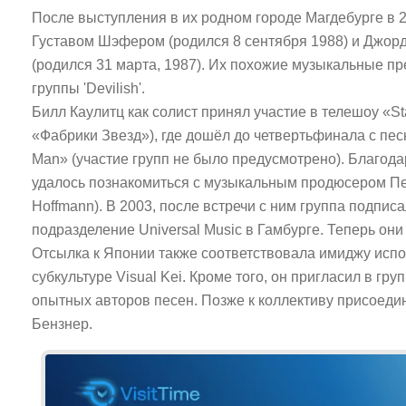
После выступления в их родном городе Магдебурге в 2
Густавом Шэфером (родился 8 сентября 1988) и Джордж
(родился 31 марта, 1987). Их похожие музыкальные п
группы 'Devilish'.
Билл Каулитц как солист принял участие в телешоу «St
«Фабрики Звезд»), где дошёл до четвертьфинала с песне
Man» (участие групп не было предусмотрено). Благода
удалось познакомиться с музыкальным продюсером П
Hoffmann). В 2003, после встречи с ним группа подпис
подразделение Universal Music в Гамбурге. Теперь они с
Отсылка к Японии также соответствовала имиджу исп
субкультуре Visual Kei. Кроме того, он пригласил в гр
опытных авторов песен. Позже к коллективу присоеди
Бензнер.