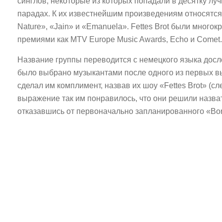
синглов, некоторые из которых попадали в десятку луч
парадах. К их известнейшим произведениям относятся 
Nature», «Jain» и «Emanuela». Fettes Brot были много
премиями как MTV Europe Music Awards, Echo и Comet.
Название группы переводится с немецкого языка досл
было выбрано музыкантами после одного из первых вы
сделал им комплимент, назвав их шоу «Fettes Brot» (сл
выражение так им понравилось, что они решили назват
отказавшись от первоначально запланированного «Bor