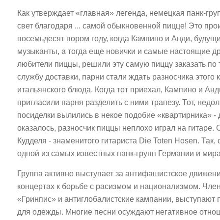
Как утверждает «главная» легенда, немецкая панк-гру
свет благодаря ... самой обыкновенной пицце! Это пр
восемьдесят вором году, когда Кампино и Анди, будущ
музыканты, а тогда еще новички и самые настоящие др
любители пиццы, решили эту самую пиццу заказать по
службу доставки, парни стали ждать разносчика этого 
итальянского блюда. Когда тот приехал, Кампино и Ан
пригласили парня разделить с ними трапезу. Тот, недол
посиделки вылились в некое подобие «квартирника» - 
оказалось, разносчик пиццы неплохо играл на гитаре. С
Кудделя - знаменитого гитариста Die Toten Hosen. Так,
одной из самых известных панк-групп Германии и мира
Группа активно выступает за антифашистское движени
концертах к борьбе с расизмом и национализмом. Чл
«Гринпис» и антиглобалистские кампании, выступают 
для одежды. Многие песни осуждают негативное отнош