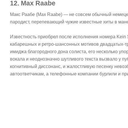
12. Max Raabe
Макс Раабе (Max Raabe) — не совсем обычный немец
пародист, перепевающий чужие известные хиты в мане
Известность приобрел после исполнения номера Kein S
кабарешных и ретро-шансонных мотивов двадцатых-тр
имиджа благородного дона солиста, его несколько упо
вокала и неоднозначно шутливого текста вызвало у п
когнитивный диссонанс, и жалостливую песенку невоз
автоответчикам, а телефонные компании бурлили и пр