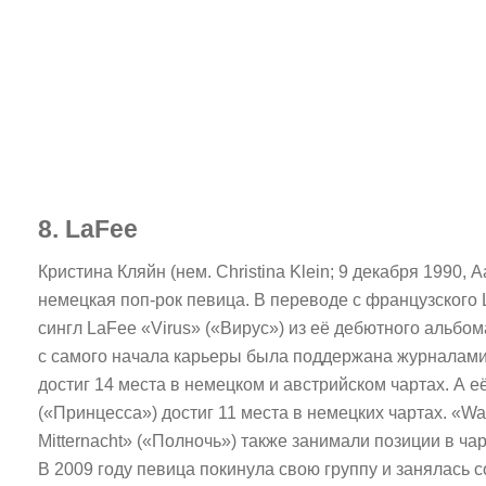
8. LaFee
Кристина Кляйн (нем. Christina Klein; 9 декабря 1990, 
немецкая поп-рок певица. В переводе с французского 
сингл LaFee «Virus» («Вирус») из её дебютного альбо
с самого начала карьеры была поддержана журналами «
достиг 14 места в немецком и австрийском чартах. А е
(«Принцесса») достиг 11 места в немецких чартах. «Was 
Mitternacht» («Полночь») также занимали позиции в чар
В 2009 году певица покинула свою группу и занялась 