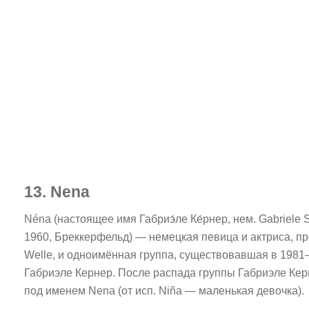
13. Nena
Néna (настоящее имя Габриэ́ле Ке́рнер, нем. Gabriele 
1960, Бреккерфельд) — немецкая певица и актриса, п
Welle, и одноимённая группа, существовавшая в 1981
Габриэле Кернер. После распада группы Габриэле Ке
под именем Nena (от исп. Niña — маленькая девочка).