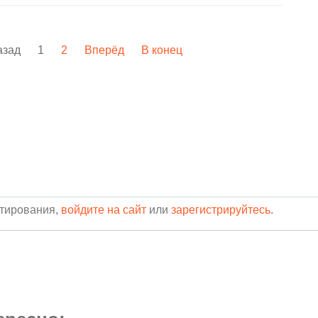
азад
1
2
Вперёд
В конец
нтирования,
войдите на сайт
или
зарегистрируйтесь
.