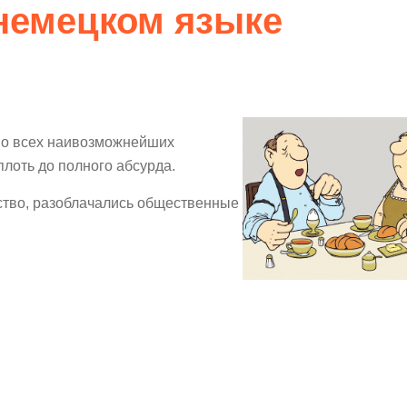
 немецком языке
во всех наивозможнейших
лоть до полного абсурда.
ство, разоблачались общественные