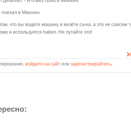
 gefahren. - Я отвёз сына в Мюнхен.
Я поехал в Мюнхен.
 том, что вы водите машину и везёте сына, а это не совсем т
тому и используется haben. Не путайте это!
нтирования,
войдите на сайт
или
зарегистрируйтесь
.
ересно: