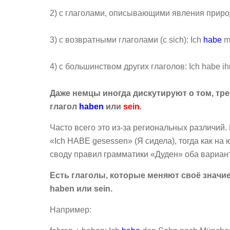
2) с глаголами, описывающими явления прир
3) с возвратными глаголами (с sich): Ich
habe
mi
4) с большинством других глаголов: Ich habe ih
Даже немцы иногда дискутируют о том, тр
глагол
haben
или
sein
.
Часто всего это из-за региональных различий
«Ich HABE gesessen» (Я сидела), тогда как на 
своду правил грамматики «Дуден» оба вариан
Есть глаголы, которые меняют своё значие
haben или sein.
Например: