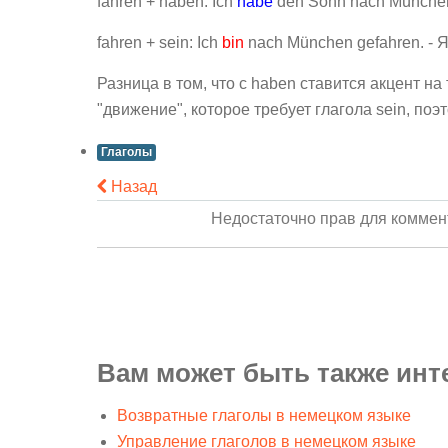
fahren + haben: Ich
habe
den Sohn nach München
fahren + sein: Ich
bin
nach München gefahren. - 
Разница в том, что с haben ставится акцент на
"движение", которое требует глагола sein, поэ
Глаголы
Назад
Недостаточно прав для комме
Вам может быть также инт
Возвратные глаголы в немецком языке
Управление глаголов в немецком языке