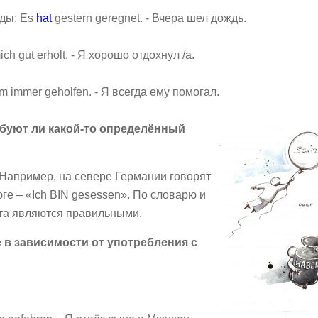
оды: Es
hat
gestern geregnet. - Вчера шел дождь.
ch gut erholt. - Я хорошо отдохнул /а.
m immer geholfen. - Я всегда ему помогал.
ебуют ли какой-то определённый
. Например, на севере Германии говорят
юге – «Ich BIN gesessen». По словарю и
та являются правильными.
 в зависимости от употребления с