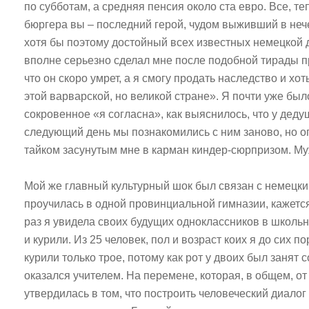
по субботам, а средняя пенсия около ста евро. Все, те
бюргера вы – последний герой, чудом выживший в неч
хотя бы поэтому достойный всех известных немецкой 
вполне серьезно сделал мне после подобной тирады п
что он скоро умрет, а я смогу продать наследство и хот
этой варварской, но великой стране». Я почти уже бы
сокровенное «я согласна», как выяснилось, что у дед
следующий день мы познакомились с ним заново, но о
тайком засунутым мне в карман киндер-сюрпризом. М
Мой же главный культурный шок был связан с немецки
проучилась в одной провинциальной гимназии, кажется
раз я увидела своих будущих одноклассников в школь
и курили. Из 25 человек, пол и возраст коих я до сих 
курили только трое, потому как рот у двоих был занят с
оказался учителем. На перемене, которая, в общем, от
утвердилась в том, что построить человеческий диал