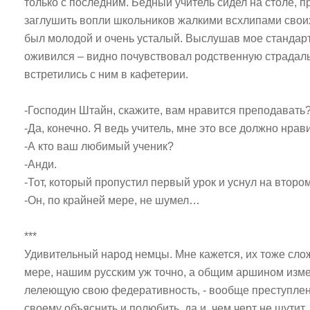
только с последним. Бедный учитель сидел на столе, 
заглушить вопли школьников жалкими всхлипами свои
был молодой и очень усталый. Выслушав мое стандарт
оживился – видно почувствовал родственную страдаль
встретились с ним в кафетерии.
-Господин Штайн, скажите, вам нравится преподавать
-Да, конечно. Я ведь учитель, мне это все должно нрав
-А кто ваш любимый ученик?
-Анди.
-Тот, который пропустил первый урок и уснул на второ
-Он, по крайней мере, не шумел…
***
Удивительный народ немцы. Мне кажется, их тоже сло
мере, нашим русским уж точно, а общим аршином изме
лелеющую свою федеративность, - вообще преступлени
своему объяснить и полюбить, да и, чем черт не шутит