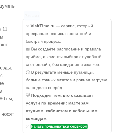
 шуметь
Реклама
✨
VisitTime.ru
— сервис, который
к 11
превращает запись в понятный и
ам
быстрый процесс.
жают
📅 Вы создаёте расписание и правила
приёма, а клиенты выбирают удобный
слот онлайн, без ожидания и звонков.
везды,
🕒 В результате меньше путаницы,
с
больше точных визитов и ровная загрузка
не
на неделю вперёд.
в
💡
Подходит тем, кто оказывает
80 см,
услуги по времени: мастерам,
,
студиям, кабинетам и небольшим
 носят
командам.
✅
Начать пользоваться сервисом