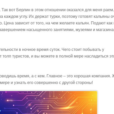
Так вот Берлин в этом отношении оказался для меня раем.
 на каждом углу. Их держат турки, поэтому готовят кальяны о
о. Цена зависит от того, на чем желаете кальян. Подают как 
им завершением насыщенного занятиями, музеями и магазин
льности в ночное время суток. Чего стоит побывать у
т толп туристов, и вы можете в полной мере насладиться э
роводишь время, а с кем. Главное – это хорошая компания.
ере и узнать его совершенно с другой стороны!