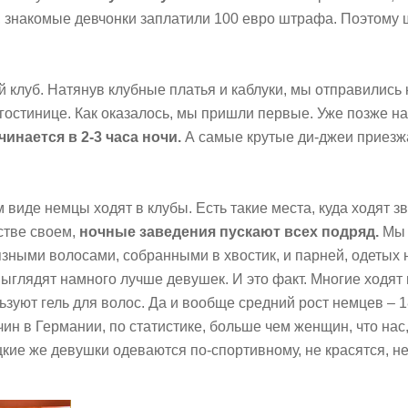
, знакомые девчонки заплатили 100 евро штрафа. Поэтому
 клуб. Натянув клубные платья и каблуки, мы отправились 
 гостинице. Как оказалось, мы пришли первые. Уже позже н
инается в 2-3 часа ночи.
А самые крутые ди-джеи приез
м виде немцы ходят в клубы. Есть такие места, куда ходят з
стве своем,
ночные заведения пускают всех подряд.
Мы 
зными волосами, собранными в хвостик, и парней, одетых 
выглядят намного лучше девушек. И это факт. Многие ходят 
зуют гель для волос. Да и вообще средний рост немцев – 1
ин в Германии, по статистике, больше чем женщин, что нас
цкие же девушки одеваются по-спортивному, не красятся, не