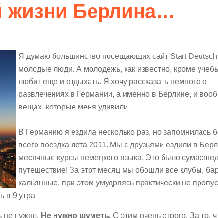
й жизни Берлина…
Я думаю большинство посещающих сайт Start Deutsch
молодые люди. А молодежь, как известно, кроме учебы
любит еще и отдыхать. Я хочу рассказать немного о
развлечениях в Германии, а именно в Берлине, и воо
вещах, которые меня удивили.
В Германию я ездила несколько раз, но запомнилась 
всего поездка лета 2011. Мы с друзьями ездили в Берл
месячные курсы немецкого языка. Это было сумасше
путешествие! За этот месяц мы обошли все клубы, ба
кальянные, при этом умудряясь практически не пропус
 в 9 утра.
ь не нужно.
Не нужно шуметь.
С этим очень строго. За то, ч