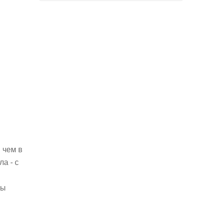
 чем в
а - с
бы