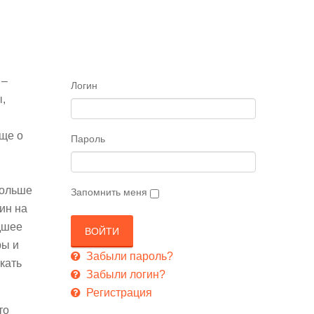
 –
Логин
,
бще о
Пароль
больше
Запомнить меня
ин на
дшее
ры и
Забыли пароль?
кать
Забыли логин?
Регистрация
то