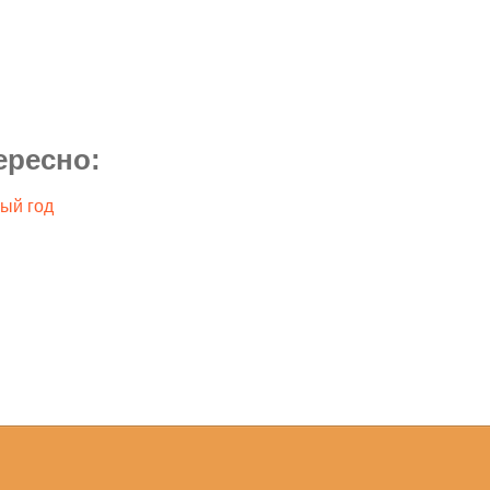
ересно:
ый год