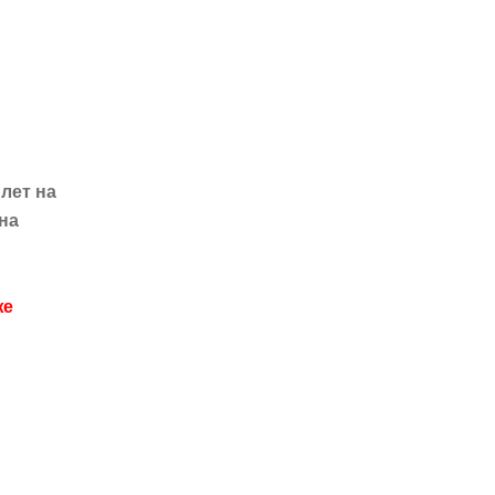
илет на
 на
же