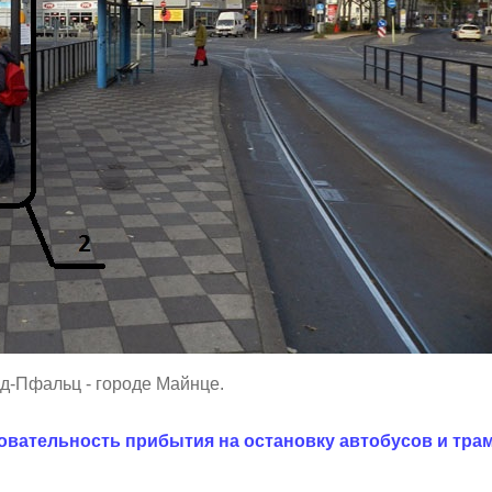
д-Пфальц - городе Майнце.
довательность прибытия на остановку автобусов и тра