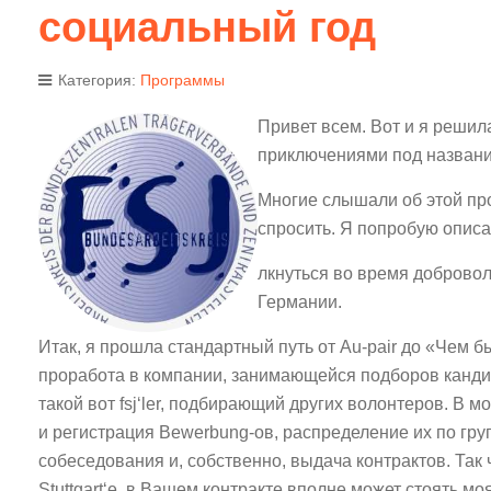
социальный год
Категория:
Программы
Привет всем. Вот и я решил
приключениями под названи
Многие слышали об этой про
спросить. Я попробую описа
лкнуться во время добровол
Германии.
Итак, я прошла стандартный путь от Au-pair до «Чем б
проработа в компании, занимающейся подборов кандид
такой вот fsj‘ler, подбирающий других волонтеров. В 
и регистрация Bewerbung-ов, распределение их по гр
собеседования и, собственно, выдача контрактов. Так 
Stuttgart‘e, в Вашем контракте вполне может стоять мо