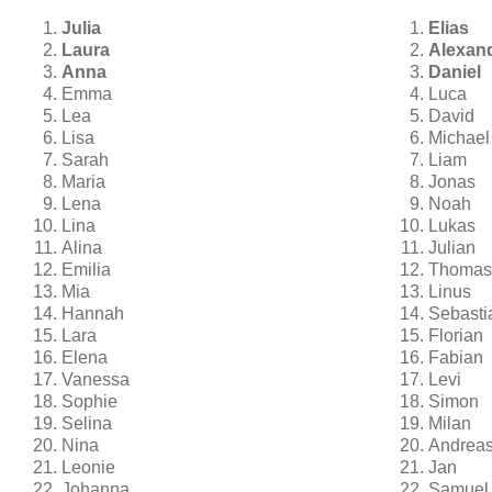
Julia
Elias
Laura
Alexan
Anna
Daniel
Emma
Luca
Lea
David
Lisa
Michael
Sarah
Liam
Maria
Jonas
Lena
Noah
Lina
Lukas
Alina
Julian
Emilia
Thomas
Mia
Linus
Hannah
Sebasti
Lara
Florian
Elena
Fabian
Vanessa
Levi
Sophie
Simon
Selina
Milan
Nina
Andrea
Leonie
Jan
Johanna
Samuel