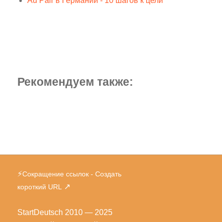
Au Pair в Германии - 10 шагов к цели
Рекомендуем также:
⚡
Сокращение ссылок - Создать
↗
короткий URL
StartDeutsch
2010 — 2025