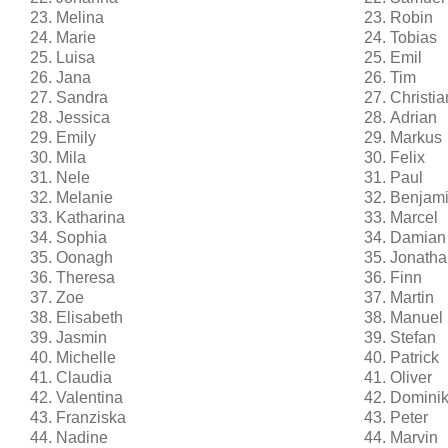
Melina
Robin
Marie
Tobias
Luisa
Emil
Jana
Tim
Sandra
Christia
Jessica
Adrian
Emily
Markus
Mila
Felix
Nele
Paul
Melanie
Benjam
Katharina
Marcel
Sophia
Damian
Oonagh
Jonatha
Theresa
Finn
Zoe
Martin
Elisabeth
Manuel
Jasmin
Stefan
Michelle
Patrick
Claudia
Oliver
Valentina
Domini
Franziska
Peter
Nadine
Marvin